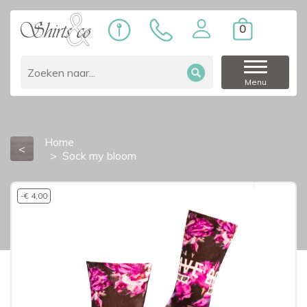
0
Menu
Home
<
Sock my bloom
-€ 4,00