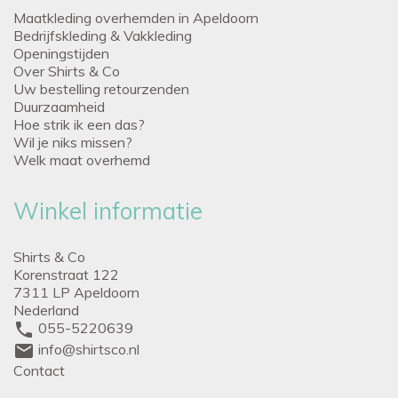
Maatkleding overhemden in Apeldoorn
Bedrijfskleding & Vakkleding
Openingstijden
Over Shirts & Co
Uw bestelling retourzenden
Duurzaamheid
Hoe strik ik een das?
Wil je niks missen?
Welk maat overhemd
Winkel informatie
Shirts & Co
Korenstraat 122
7311 LP Apeldoorn
Nederland
phone
055-5220639
mail
info@shirtsco.nl
Contact